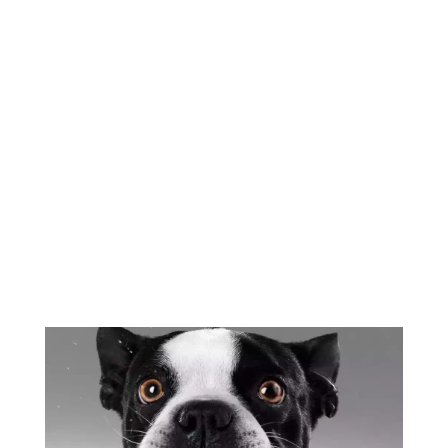
Continuando con nuestros post
sobre Cancer, Hoy en el blog
hablaremos del carcinoma de
pulmon en...