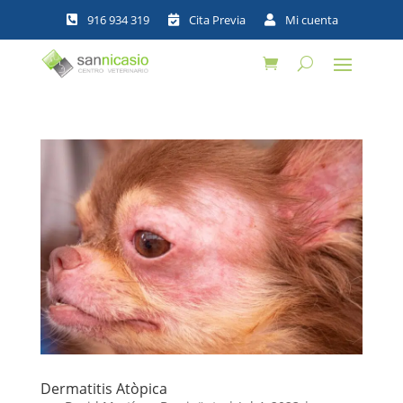



Dermatitis Atòpica