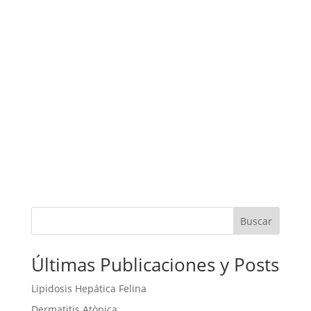
Continuando con nuestros post
sobre Cancer, Hoy en el blog
hablaremos del carcinoma de
pulmon en...
Buscar
Últimas Publicaciones y Posts
Lipidosis Hepática Felina
Dermatitis Atòpica