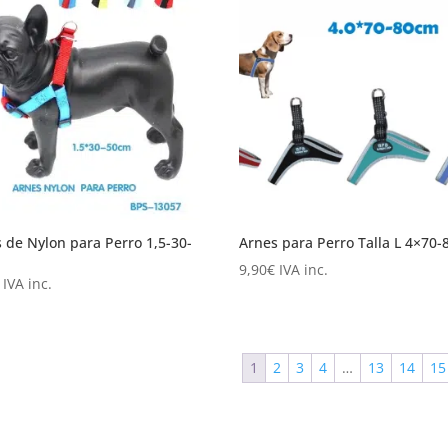
22,00€.
20,99€.
 de Nylon para Perro 1,5-30-
Arnes para Perro Talla L 4×70-
9,90
€
IVA inc.
IVA inc.
1
2
3
4
…
13
14
15