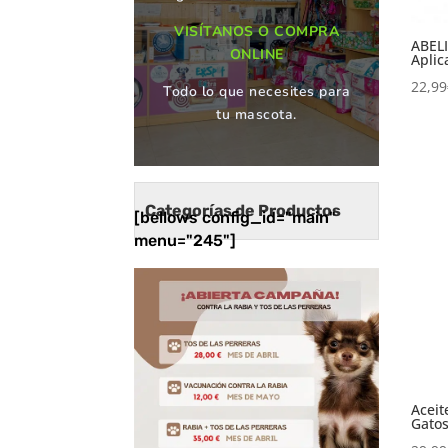
VISÍTANOS O COMPRA
ABEL
ONLINE
Aplic
22,99
Todo lo que necesites para
tu mascota.
Categorías de Productos
[bellows config_id="main"
menu="245"]
Aceit
Gato