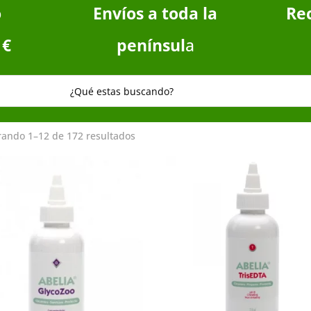
o
Envíos a toda la
Re
 €
penínsul
a
ando 1–12 de 172 resultados