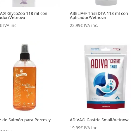
IA® GlycoZoo 118 ml con
ABELIA® TrisEDTA 118 ml con
ador/Vetnova
Aplicador/Vetnova
€
IVA inc.
22,99
€
IVA inc.
e de Salmón para Perros y
ADIVA® Gastric Small/Vetnova
s
19,99
€
IVA inc.