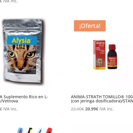
€
IVA inc.
¡Oferta!
A Suplemento Rico en L-
ANIMA-STRATH TOMILLO® 100
a/Vetnova
(con jeringa dosificadora)/ST
El
El
€
IVA inc.
22,00
€
20,99
€
IVA inc.
precio
precio
original
actual
era:
es: