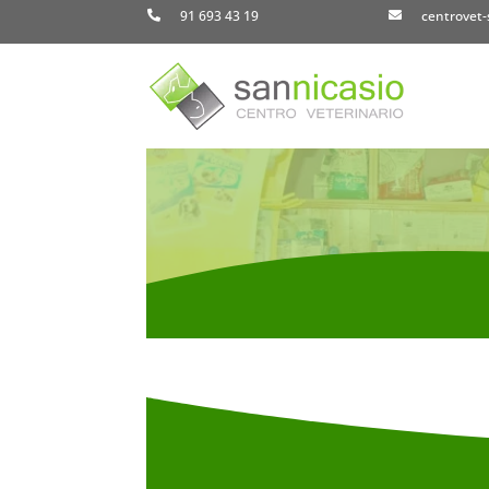
91 693 43 19
centrovet-

