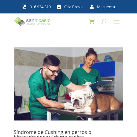



Síndrome de Cushing en perros o
hiperadrenocorticismo canino