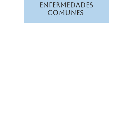
Enfermedades
Comunes
Lipidosis Hepática Felina: Un
Abordaje Completo. ¿Qué es la
Lipidosis Hepática y Que la...