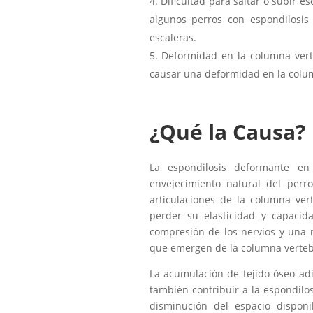
Dificultad para saltar o subir es
algunos perros con espondilosis
escaleras.
Deformidad en la columna vert
causar una deformidad en la colum
¿Qué la Causa?
La espondilosis deformante e
envejecimiento natural del perro
articulaciones de la columna ver
perder su elasticidad y capaci
compresión de los nervios y una r
que emergen de la columna verteb
La acumulación de tejido óseo adi
también contribuir a la espondilo
disminución del espacio disponi