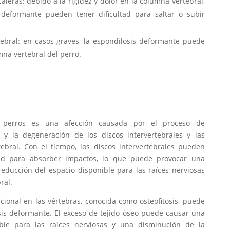
caleras: debido a la rigidez y dolor en la columna vertebral,
 deformante pueden tener dificultad para saltar o subir
ebral: en casos graves, la espondilosis deformante puede
na vertebral del perro.
n perros es una afección causada por el proceso de
 y la degeneración de los discos intervertebrales y las
tebral. Con el tiempo, los discos intervertebrales pueden
dad para absorber impactos, lo que puede provocar una
educción del espacio disponible para las raíces nerviosas
ral.
cional en las vértebras, conocida como osteofitosis, puede
sis deformante. El exceso de tejido óseo puede causar una
ble para las raíces nerviosas y una disminución de la