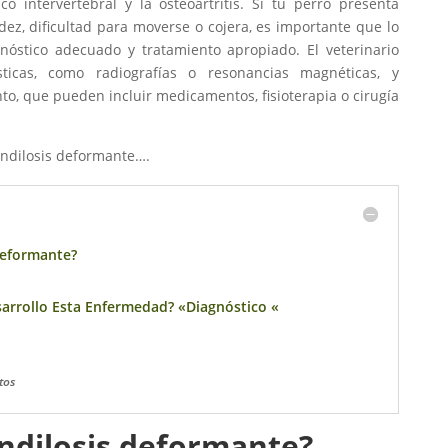
o intervertebral y la osteoartritis. Si tu perro presenta
dez, dificultad para moverse o cojera, es importante que lo
gnóstico adecuado y tratamiento apropiado. El veterinario
ticas, como radiografías o resonancias magnéticas, y
o, que pueden incluir medicamentos, fisioterapia o cirugía
ondilosis deformante….
deformante?
arrollo Esta Enfermedad? «Diagnóstico «
tos
ndilosis deformante?