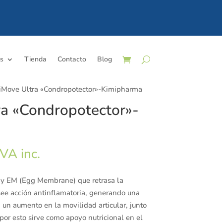
os
Tienda
Contacto
Blog
iMove Ultra «Condropotector»-Kimipharma
a «Condropotector»-
l
IVA inc.
recio
ctual
y EM (Egg Membrane) que retrasa la
s:
see acción antinflamatoria, generando una
6,99€.
a un aumento en la movilidad articular, junto
por esto sirve como apoyo nutricional en el