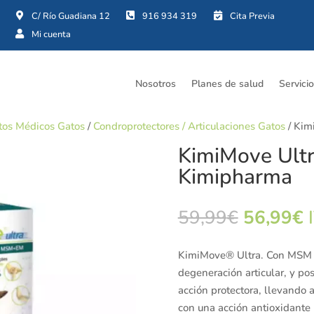




Nosotros
Planes de salud
Servici
os Médicos Gatos
/
Condroprotectores / Articulaciones Gatos
/ Kim
KimiMove Ultr
Kimipharma
El
E
59,99
€
56,99
€
precio
p
original
a
KimiMove® Ultra. Con MSM 
era:
e
degeneración articular, y po
59,99€.
5
acción protectora, llevando 
con una acción antioxidante 