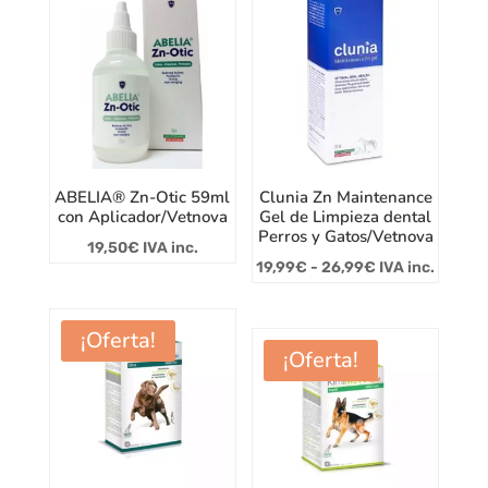
desde
6,00€
hasta
74,00€
ABELIA® Zn-Otic 59ml
Clunia Zn Maintenance
con Aplicador/Vetnova
Gel de Limpieza dental
Perros y Gatos/Vetnova
19,50
€
IVA inc.
Rango
19,99
€
-
26,99
€
IVA inc.
de
precios:
¡Oferta!
desde
¡Oferta!
19,99€
hasta
26,99€