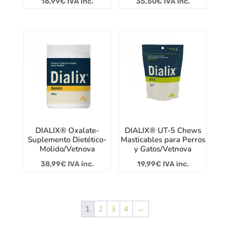
16,99
€
IVA inc.
35,50
€
IVA inc.
DIALIX® Oxalate-
DIALIX® UT-5 Chews
Suplemento Dietético-
Masticables para Perros
Molido/Vetnova
y Gatos/Vetnova
38,99
€
IVA inc.
19,99
€
IVA inc.
1
2
3
4
→