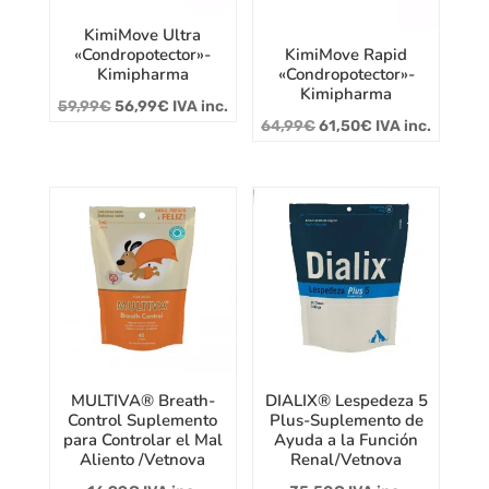
KimiMove Ultra
«Condropotector»-
KimiMove Rapid
Kimipharma
«Condropotector»-
Kimipharma
El
El
59,99
€
56,99
€
IVA inc.
El
El
64,99
€
61,50
€
IVA inc.
precio
precio
precio
precio
original
actual
original
actual
era:
es:
era:
es:
59,99€.
56,99€.
64,99€.
61,50€.
MULTIVA® Breath-
DIALIX® Lespedeza 5
Control Suplemento
Plus-Suplemento de
para Controlar el Mal
Ayuda a la Función
Aliento /Vetnova
Renal/Vetnova