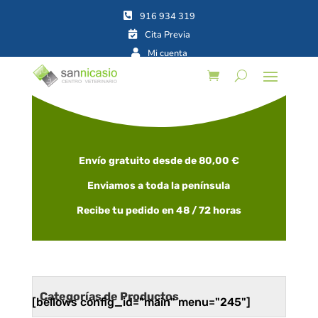



Envío gratuito desde de 80,00 €
Enviamos a toda la península
Recibe tu pedido en 48 / 72 horas
Categorías de Productos
[bellows config_id="main" menu="245"]