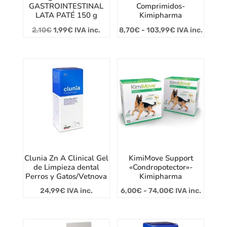
GASTROINTESTINAL
Comprimidos-
LATA PATÉ 150 g
Kimipharma
El
El
Rango
2,10
€
1,99
€
IVA inc.
8,70
€
-
103,99
€
IVA inc.
precio
precio
de
original
actual
precios:
era:
es:
desde
2,10€.
1,99€.
8,70€
hasta
103,99€
Clunia Zn A Clinical Gel
KimiMove Support
de Limpieza dental
«Condropotector»-
Perros y Gatos/Vetnova
Kimipharma
Rango
24,99
€
IVA inc.
6,00
€
-
74,00
€
IVA inc.
de
precios: