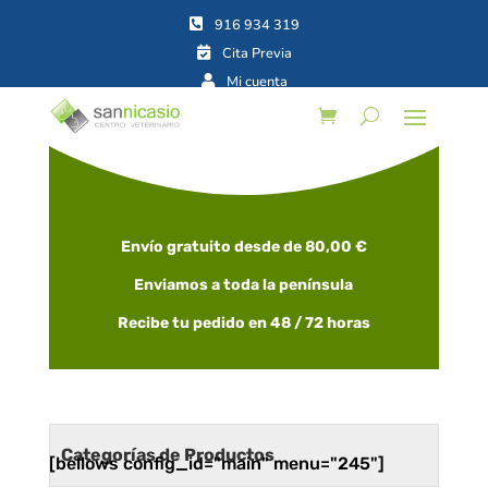



Envío gratuito desde de 80,00 €
Enviamos a toda la península
Recibe tu pedido en 48 / 72 horas
Categorías de Productos
[bellows config_id="main" menu="245"]