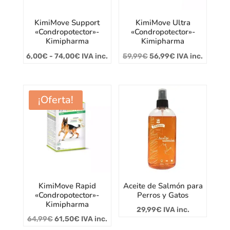
KimiMove Support
KimiMove Ultra
«Condropotector»-
«Condropotector»-
Kimipharma
Kimipharma
Rango
El
El
6,00
€
-
74,00
€
IVA inc.
59,99
€
56,99
€
IVA inc.
de
precio
precio
precios:
original
actual
desde
era:
es:
¡Oferta!
6,00€
59,99€.
56,99€.
hasta
74,00€
KimiMove Rapid
Aceite de Salmón para
«Condropotector»-
Perros y Gatos
Kimipharma
29,99
€
IVA inc.
El
El
64,99
€
61,50
€
IVA inc.