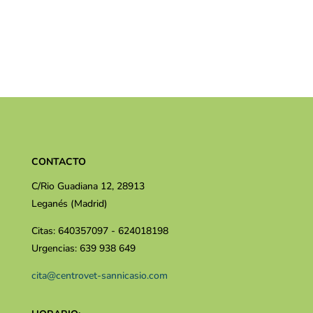
CONTACTO
C/Rio Guadiana 12, 28913
Leganés (Madrid)
Citas: 640357097 - 624018198
Urgencias: 639 938 649
cita@centrovet-sannicasio.com