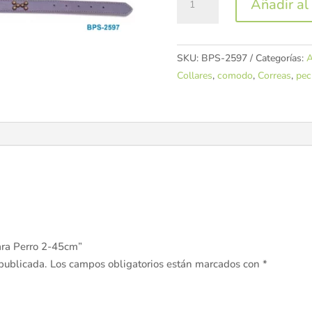
Añadir al 
de
piel
para
SKU:
BPS-2597
Categorías:
A
Perro
Collares
,
comodo
,
Correas
,
pec
2-
45cm
cantidad
para Perro 2-45cm”
 publicada.
Los campos obligatorios están marcados con
*