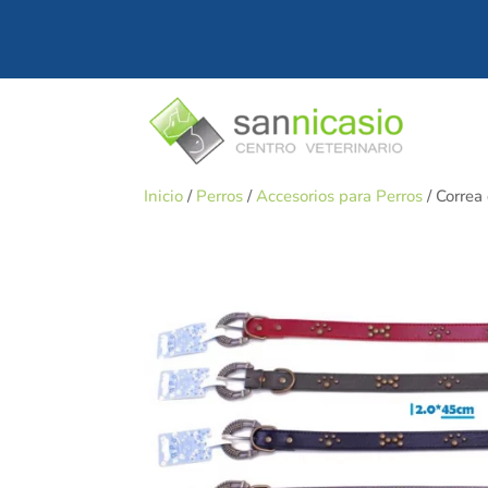
Inicio
/
Perros
/
Accesorios para Perros
/ Correa