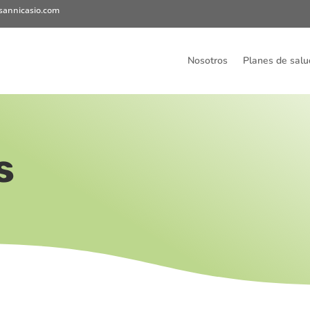
sannicasio.com
Nosotros
Planes de salu
s