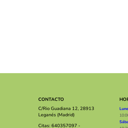
CONTACTO
HO
C/Rio Guadiana 12, 28913
Lune
Leganés (Madrid)
10:0
Sáb
Citas: 640357097 -