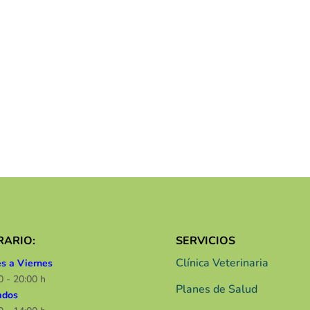
RARIO:
SERVICIOS
Clínica Veterinaria
s a Viernes
0 - 20:00 h
Planes de Salud
ados