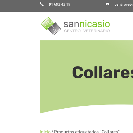
91 693 43 19
centrovet-


Collare
Inicio
/ Productos etiquetados “Collares”