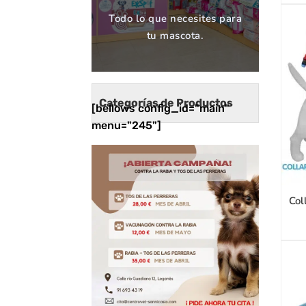
Todo lo que necesites para
tu mascota.
Categorías de Productos
[bellows config_id="main"
menu="245"]
Col