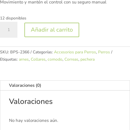
Movimiento y mantén el control con su seguro manual
12 disponibles
Correa
Añadir al carrito
de
Paseo
para
SKU:
BPS-2366
Categorías:
Accesorios para Perros
,
Perros
Perro
Etiquetas:
arnes
,
Collares
,
comodo
,
Correas
,
pechera
Extensible
3m
cantidad
Valoraciones (0)
Valoraciones
No hay valoraciones aún.