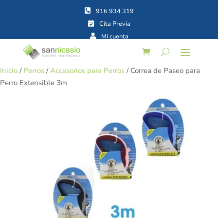



Inicio
/
Perros
/
Accesorios para Perros
/ Correa de Paseo para
Perro Extensible 3m