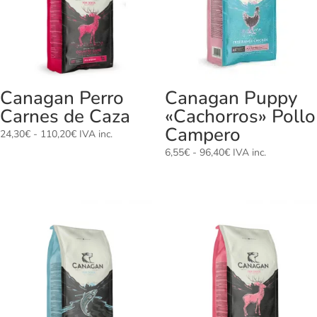
Canagan Perro
Canagan Puppy
Carnes de Caza
«Cachorros» Pollo
Campero
Rango
24,30
€
-
110,20
€
IVA inc.
de
Rango
6,55
€
-
96,40
€
IVA inc.
precios:
de
desde
precios:
24,30€
desde
hasta
6,55€
110,20€
hasta
96,40€