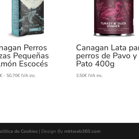
nagan Perros
Canagan Lata pa
zas Pequeñas
perros de Pavo y
lmón Escocés
Pato 400g
Rango
€
-
50,70
€
IVA inc.
3,50
€
IVA inc.
de
precios:
desde
20,30€
hasta
50,70€
olítica de Cookies
| Design By
mktweb360.com