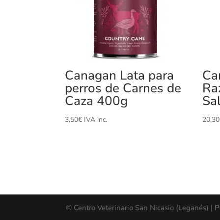
Canagan Lata para
Ca
perros de Carnes de
Ra
Caza 400g
Sa
3,50
€
IVA inc.
20,30
© Centro Veterinario San Nicasio (Leganés) |
P