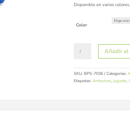
Disponible en varios colores
Color
Lanzadera
Añadir al 
de
Pelota
para
SKU:
BPS-7036
Categorías:
A
Perro
Etiquetas:
Antiestres
,
juguete
,
56cm
cantidad