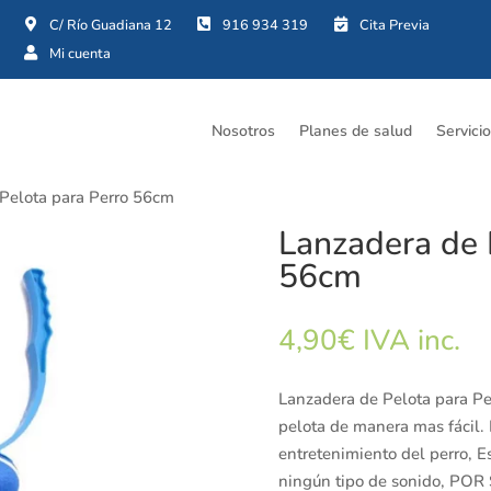




Nosotros
Planes de salud
Servici
 Pelota para Perro 56cm
Lanzadera de 
56cm
4,90
€
IVA inc.
Lanzadera de Pelota para Per
pelota de manera mas fácil. L
entretenimiento del perro, E
ningún tipo de sonido, P