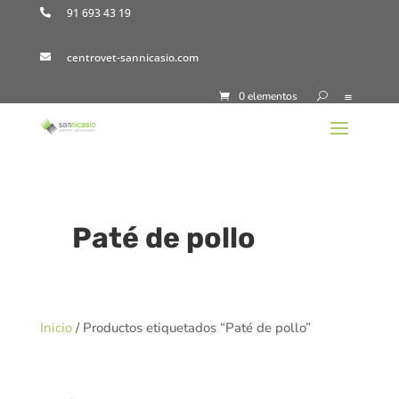
91 693 43 19

centrovet-sannicasio.com

0 elementos
Paté de pollo
Inicio
/ Productos etiquetados “Paté de pollo”