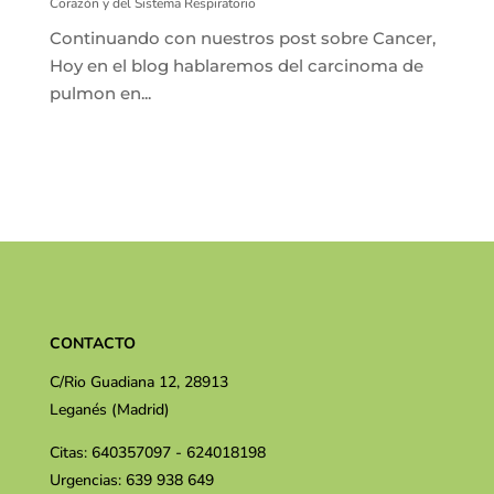
Corazón y del Sistema Respiratorio
Continuando con nuestros post sobre Cancer,
Hoy en el blog hablaremos del carcinoma de
pulmon en...
CONTACTO
C/Rio Guadiana 12, 28913
Leganés (Madrid)
Citas: 640357097 - 624018198
Urgencias: 639 938 649