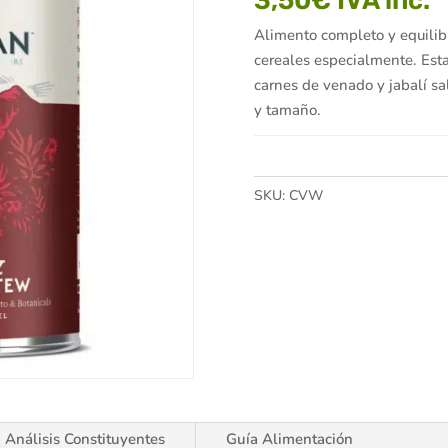
3,50
€
IVA inc.
Alimento completo y equilibr
cereales especialmente. Esta
carnes de venado y jabalí sal
y tamaño.
SKU:
CVW
Análisis Constituyentes
Guía Alimentación