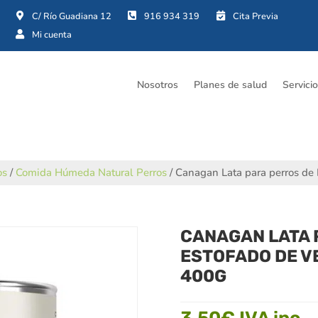




Nosotros
Planes de salud
Servici
os
/
Comida Húmeda Natural Perros
/ Canagan Lata para perros de 
CANAGAN LATA 
ESTOFADO DE V
400G