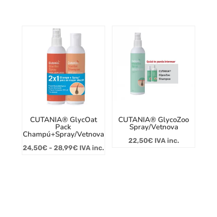
CUTANIA® GlycOat
CUTANIA® GlycoZoo
Pack
Spray/Vetnova
Champú+Spray/Vetnova
22,50
€
IVA inc.
Rango
24,50
€
-
28,99
€
IVA inc.
de
precios:
desde
24,50€
hasta