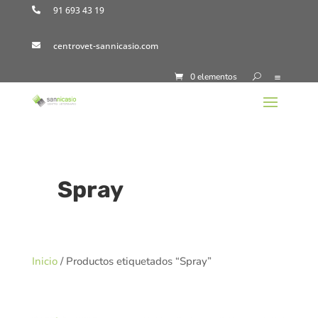
91 693 43 19

centrovet-sannicasio.com

0 elementos
Spray
Inicio
/ Productos etiquetados “Spray”