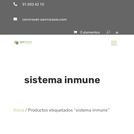
91 693 43 19

centrovet-sannicasio.com

0 elementos
sistema inmune
Inicio
/ Productos etiquetados “sistema inmune”