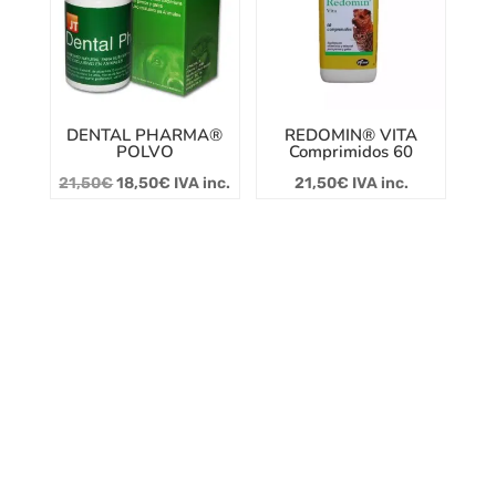
DENTAL PHARMA®
REDOMIN® VITA
POLVO
Comprimidos 60
El
El
21,50
€
18,50
€
IVA inc.
21,50
€
IVA inc.
precio
precio
original
actual
era:
es:
21,50€.
18,50€.