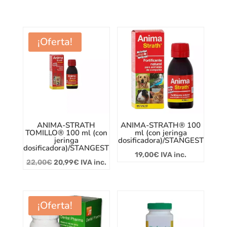
¡Oferta!
ANIMA-STRATH
ANIMA-STRATH® 100
TOMILLO® 100 ml (con
ml (con jeringa
jeringa
dosificadora)/STANGEST
dosificadora)/STANGEST
19,00
€
IVA inc.
El
El
22,00
€
20,99
€
IVA inc.
precio
precio
original
actual
era:
es:
¡Oferta!
22,00€.
20,99€.