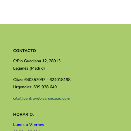
CONTACTO
C/Rio Guadiana 12, 28913
Leganés (Madrid)
Citas: 640357097 - 624018198
Urgencias: 639 938 649
cita@centrovet-sannicasio.com
HORARIO:
Lunes a Viernes