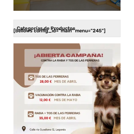
Categorías de Productos
[bellows config_id="main" menu="245"]