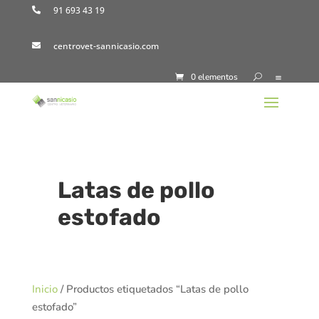
91 693 43 19

centrovet-sannicasio.com

0 elementos
Latas de pollo
estofado
Inicio
/ Productos etiquetados “Latas de pollo
estofado”