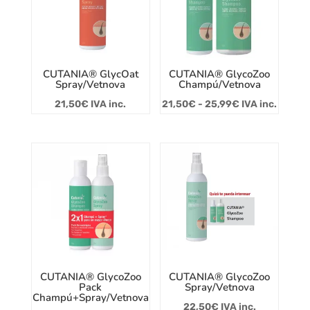
28,99€
CUTANIA® GlycOat
CUTANIA® GlycoZoo
Spray/Vetnova
Champú/Vetnova
Rango
21,50
€
IVA inc.
21,50
€
-
25,99
€
IVA inc.
de
precios:
desde
21,50€
hasta
25,99€
CUTANIA® GlycoZoo
CUTANIA® GlycoZoo
Pack
Spray/Vetnova
Champú+Spray/Vetnova
22,50
€
IVA inc.