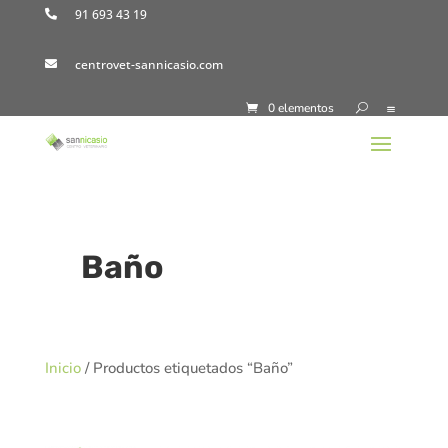
91 693 43 19

centrovet-sannicasio.com

0 elementos
Baño
Inicio
/ Productos etiquetados “Baño”