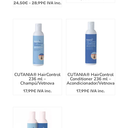
Rango
24,50
€
-
28,99
€
IVA inc.
de
precios:
desde
24,50€
hasta
28,99€
CUTANIA® HairControl
CUTANIA® HairControl
236 ml –
Conditioner 236 ml –
Champú/Vetnova
Acondicionador/Vetnova
17,99
€
IVA inc.
17,99
€
IVA inc.