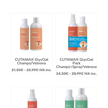
CUTANIA® GlycOat
CUTANIA® GlycOat
Champú/Vetnova
Pack
Champú+Spray/Vetnova
Rango
21,50
€
-
25,99
€
IVA inc.
Rango
24,50
€
-
28,99
€
IVA inc.
de
de
precios:
precios:
desde
desde
21,50€
24,50€
hasta
hasta
25,99€